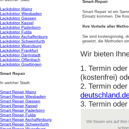
Smart-Repair
Lackdoktor Mainz
Smart Repair ist ein Sam
Lackdoktor Wiesbaden
Einsatz kommen. Die Kost
Lackdoktor Giessen
Lackdoktor Kassel
Ihre Vorteile aller Meth
Lackdoktor Paderborn
Lackdoktor Fulda
Sie sind kostengünstig, d
Lackdoktor Aschaffenburg
gesetzt, die Methoden si
Lackdoktor Schweinfurth
Lackdoktor Wuerzburg
Lackdoktor Frankfurt
Wir bieten Ihn
Lackdoktor Darmstadt
Lackdoktor Offenbach
Lackdoktor Goettingen
1. Termin oder
Smart Repair
(kostenfrei) o
In welcher Stadt:
2. Termin oder
Smart Repair Mainz
deutschland.d
Smart Repair Wiesbaden
Smart Repair Giessen
3. Termin oder
Smart Repair Kassel
Smart Repair Paderborn
Smart Repair Fulda
Smart Repair Aschaffenburg
Smart Repair Schweinfurth
Smart Repair Wuerzburg