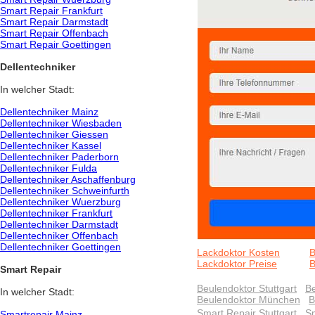
Smart Repair Frankfurt
Smart Repair Darmstadt
Smart Repair Offenbach
Smart Repair Goettingen
Dellentechniker
In welcher Stadt:
Dellentechniker Mainz
Dellentechniker Wiesbaden
Dellentechniker Giessen
Dellentechniker Kassel
Dellentechniker Paderborn
Dellentechniker Fulda
Dellentechniker Aschaffenburg
Dellentechniker Schweinfurth
Dellentechniker Wuerzburg
Dellentechniker Frankfurt
Dellentechniker Darmstadt
Dellentechniker Offenbach
Dellentechniker Goettingen
Lackdoktor Kosten
B
Lackdoktor Preise
B
Smart Repair
Beulendoktor Stuttgart
Be
In welcher Stadt:
Beulendoktor München
B
Smart Repair Stuttgart
Sm
Smartrepair Mainz