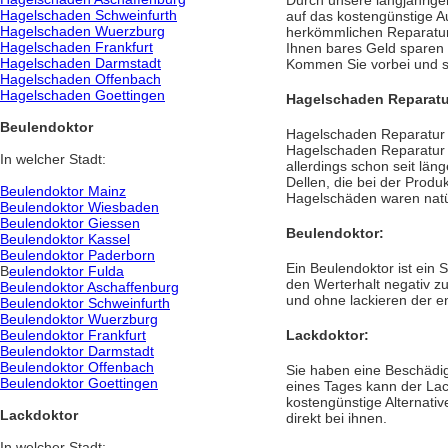
Durch unsere langjährige
Hagelschaden Schweinfurth
auf das kostengünstige 
Hagelschaden Wuerzburg
herkömmlichen Reparaturm
Hagelschaden Frankfurt
Ihnen bares Geld sparen s
Hagelschaden Darmstadt
Kommen Sie vorbei und sc
Hagelschaden Offenbach
Hagelschaden Goettingen
Hagelschaden Reparatu
Beulendoktor
Hagelschaden Reparatur 
Hagelschaden Reparatur w
In welcher Stadt:
allerdings schon seit läng
Dellen, die bei der Produ
Beulendoktor Mainz
Hagelschäden waren natü
Beulendoktor Wiesbaden
Beulendoktor Giessen
Beulendoktor:
Beulendoktor Kassel
Beulendoktor Paderborn
Ein Beulendoktor ist ein 
B
eulendoktor Fulda
den Werterhalt negativ z
Beulendoktor Aschaffenburg
und ohne lackieren der e
Beulendoktor Schweinfurth
Beulendoktor Wuerzburg
Beulendoktor Frankfurt
Lackdoktor:
Beulendoktor Darmstadt
Beulendoktor Offenbach
Sie haben eine Beschädig
Beulendoktor Goettingen
eines Tages kann der Lac
kostengünstige Alternati
Lackdoktor
direkt bei ihnen.
In welcher Stadt: