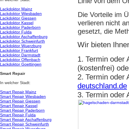
Linie von dem Or
Lackdoktor Mainz
Die Vorteile im Ü
Lackdoktor Wiesbaden
Lackdoktor Giessen
verlieren nicht a
Lackdoktor Kassel
Lackdoktor Paderborn
gesetzt, die Met
Lackdoktor Fulda
Lackdoktor Aschaffenburg
Lackdoktor Schweinfurth
Wir bieten Ihne
Lackdoktor Wuerzburg
Lackdoktor Frankfurt
Lackdoktor Darmstadt
1. Termin oder 
Lackdoktor Offenbach
Lackdoktor Goettingen
(kostenfrei) o
Smart Repair
2. Termin oder 
In welcher Stadt:
deutschland.de
Smart Repair Mainz
3. Termin oder 
Smart Repair Wiesbaden
Smart Repair Giessen
Smart Repair Kassel
Smart Repair Paderborn
Smart Repair Fulda
Smart Repair Aschaffenburg
Smart Repair Schweinfurth
Smart Repair Wuerzburg