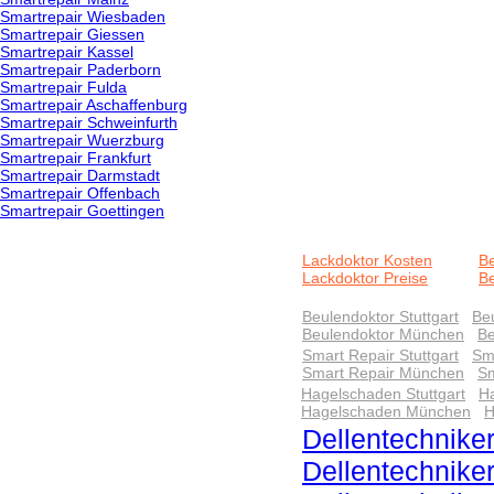
Smartrepair Wiesbaden
Smartrepair Giessen
Smartrepair Kassel
Smartrepair Paderborn
Smartrepair Fulda
Smartrepair Aschaffenburg
Smartrepair Schweinfurth
Smartrepair Wuerzburg
Smartrepair Frankfurt
Smartrepair Darmstadt
Smartrepair Offenbach
Smartrepair Goettingen
Lackdoktor Kosten
Be
Lackdoktor Preise
Be
Beulendoktor Stuttgart
Be
Beulendoktor München
Be
Smart Repair Stuttgart
Sma
Smart Repair München
Sm
Hagelschaden Stuttgart
Ha
Hagelschaden München
H
Dellentechniker
Dellentechnike