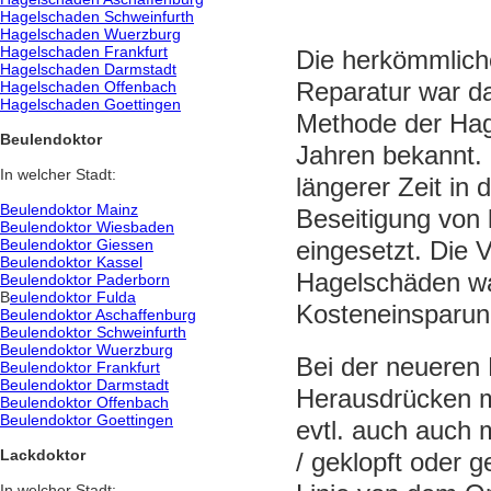
Hagelschaden Schweinfurth
Hagelschaden Wuerzburg
Hagelschaden Frankfurt
Die herkömmlich
Hagelschaden Darmstadt
Reparatur war da
Hagelschaden Offenbach
Hagelschaden Goettingen
Methode der Hag
Beulendoktor
Jahren bekannt. 
In welcher Stadt:
längerer Zeit in 
Beulendoktor Mainz
Beseitigung von k
Beulendoktor Wiesbaden
Beulendoktor Giessen
eingesetzt. Die 
Beulendoktor Kassel
Hagelschäden wa
Beulendoktor Paderborn
B
eulendoktor Fulda
Kosteneinsparu
Beulendoktor Aschaffenburg
Beulendoktor Schweinfurth
Beulendoktor Wuerzburg
Bei der neueren
Beulendoktor Frankfurt
Beulendoktor Darmstadt
Herausdrücken m
Beulendoktor Offenbach
Beulendoktor Goettingen
evtl. auch auch 
Lackdoktor
/ geklopft oder 
In welcher Stadt: